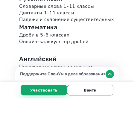
Словарные слова 1-11 классы
Диктанты 1-11 классы
Падежи и склонение существительных
Математика
Дроби в 5-6 классах
Онлайн-калькулятор дробей
Английский
Популярные слова по текстам
Популярные слова по книгам
Поддержите СлонУм в деле образования
Топ-1000+ английских слов
Неправильные глаголы
Участвовать
Войти
Мероприятия
Конкурс рисунков
Наши соцсети