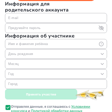
Информация для
родительского аккаунта
E-mail
Придумайте пароль
Информация об участнике
Имя и фамилия ребёнка
День рождения
1
Месяц
2
Январь
Год
3
Февраль
2022
Город
4
Март
2021
5
Принять участие
Апрель
2020
6
Май
2019
Отправляя данные, я соглашаюсь с
Условиями
7
Июнь
конкурса
и
Политикой обработки данных