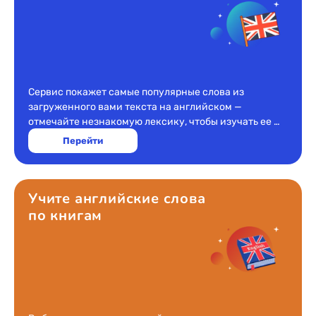
1956
1955
1954
1953
1952
Сервис покажет самые популярные слова из
загруженного вами текста на английском —
1951
отмечайте незнакомую лексику, чтобы изучать ее в
1950
тренажере.
Перейти
1949
1948
1947
Учите английские слова
1946
по книгам
1945
1944
1943
1942
1941