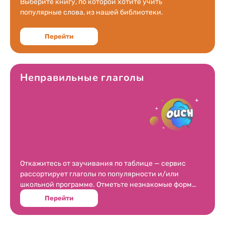
Выберите книгу, по которой хотите учить
1940
популярные слова, из нашей библиотеки.
1939
Перейти
1938
1937
1936
Неправильные глаголы
1935
1934
1933
1932
1931
Откажитесь от заучивания по таблице — сервис
рассортирует глаголы по популярности и/или
школьной программе. Отметьте незнакомые формы
и приступайте к тренировке.
Перейти