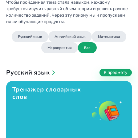
Чтобы пройденная тема стала навыком, каждому
2002
24
требуется изучить разный объем теории и решить разное
2001
количество заданий. Через эту призму мы и пропускаем
25
наши обучающие продукты.
2000
26
1999
27
Русский язык
Английский язык
Математика
1998
28
Мероприятия
Все
1997
29
1996
30
1995
31
Русский язык
1994
1993
Тренажер словарных
1992
слов
1991
1990
1989
1988