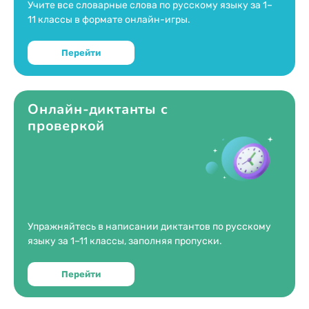
1987
Учите все словарные слова по русскому языку за 1–
11 классы в формате онлайн-игры.
1986
1985
Перейти
1984
1983
1982
Онлайн-диктанты с
проверкой
1981
1980
1979
1978
1977
1976
Упражняйтесь в написании диктантов по русскому
языку за 1–11 классы, заполняя пропуски.
1975
1974
Перейти
1973
1972